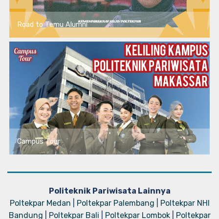
Road to Temu Alumni
Campus Tour
Politeknik Pariwisata Lainnya
Poltekpar Medan
|
Poltekpar Palembang
|
Poltekpar NHI
Bandung
|
Poltekpar Bali
|
Poltekpar Lombok
|
Poltekpar