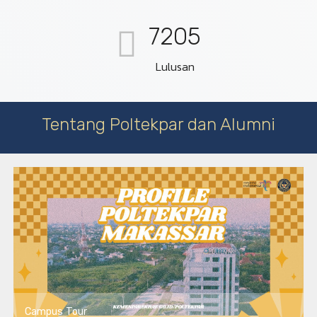
7205
Lulusan
Tentang Poltekpar dan Alumni
Campus Tour