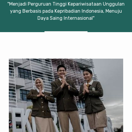
"Menjadi Perguruan Tinggi Kepariwisataan Unggulan
yang Berbasis pada Kepribadian Indonesia, Menuju
Daya Saing Internasional"