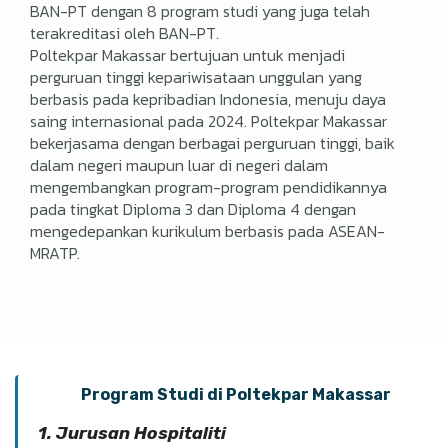
BAN-PT dengan 8 program studi yang juga telah
terakreditasi oleh BAN-PT.
Poltekpar Makassar bertujuan untuk menjadi
perguruan tinggi kepariwisataan unggulan yang
berbasis pada kepribadian Indonesia, menuju daya
saing internasional pada 2024. Poltekpar Makassar
bekerjasama dengan berbagai perguruan tinggi, baik
dalam negeri maupun luar di negeri dalam
mengembangkan program-program pendidikannya
pada tingkat Diploma 3 dan Diploma 4 dengan
mengedepankan kurikulum berbasis pada ASEAN-
MRATP.
Program Studi di Poltekpar Makassar
1. Jurusan Hospitaliti