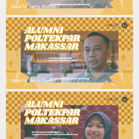
Road to Temu Alumni
Road to Temu Alumni