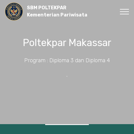
SBM POLTEKPAR
Kementerian Pariwisata
Poltekpar Makassar
Program : Diploma 3 dan Diploma 4
.